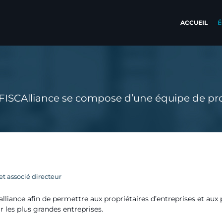
ACCUEIL
É
FISCAlliance se compose d’une équipe de pro
 et associé directeur
calliance afin de permettre aux propriétaires d’entreprises et a
ar les plus grandes entreprises.