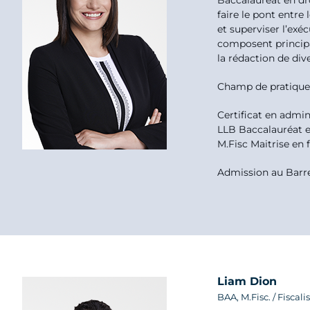
Baccalauréat en dro
faire le pont entre
et superviser l’exé
composent principal
la rédaction de di
Champ de pratique :
Certificat en admin
LLB Baccalauréat e
M.Fisc Maitrise en 
Admission au Barr
Liam Dion
BAA, M.Fisc. / Fiscali