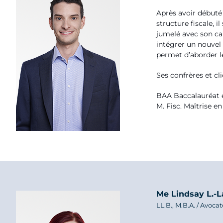
Après avoir débuté s
structure fiscale, 
jumelé avec son ca
intégrer un nouvel 
permet d’aborder le
Ses confrères et cl
BAA Baccalauréat e
M. Fisc. Maîtrise en
Me Lindsay L.-L
LL.B., M.B.A. / Avoc