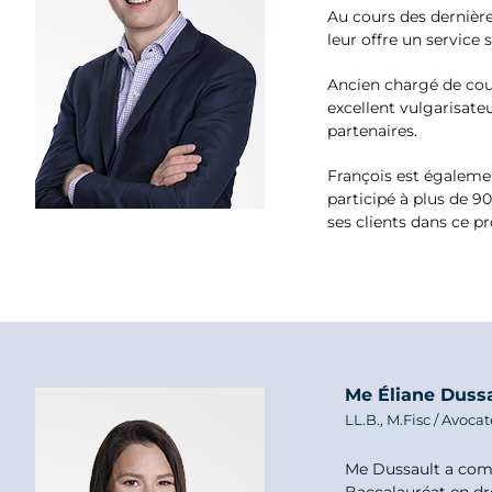
Au cours des dernières
leur offre un service 
Ancien chargé de cour
excellent vulgarisate
partenaires.
François est égaleme
participé à plus de 
ses clients dans ce p
Me Éliane Duss
LL.B., M.Fisc / Avoca
Me Dussault a comme