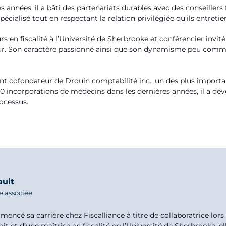
 années, il a bâti des partenariats durables avec des conseillers 
spécialisé tout en respectant la relation privilégiée qu’ils entretie
s en fiscalité à l’Université de Sherbrooke et conférencier invit
ur. Son caractère passionné ainsi que son dynamisme peu commun 
nt cofondateur de Drouin comptabilité inc., un des plus impor
900 incorporations de médecins dans les dernières années, il a 
rocessus.
ault
te associée
ncé sa carrière chez Fiscalliance à titre de collaboratrice lors 