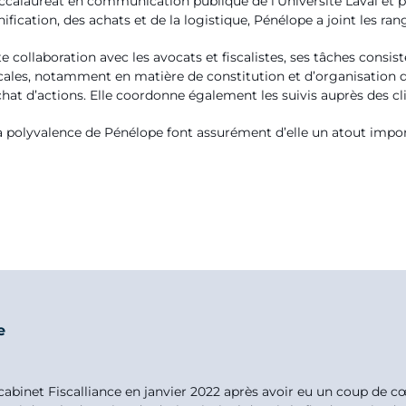
ccalauréat en communication publique de l’Université Laval et p
fication, des achats et de la logistique, Pénélope a joint les rang
ite collaboration avec les avocats et fiscalistes, ses tâches consi
cales, notamment en matière de constitution et d’organisation des
hat d’actions. Elle coordonne également les suivis auprès des cli
 polyvalence de Pénélope font assurément d’elle un atout import
e
 cabinet Fiscalliance en janvier 2022 après avoir eu un coup de c