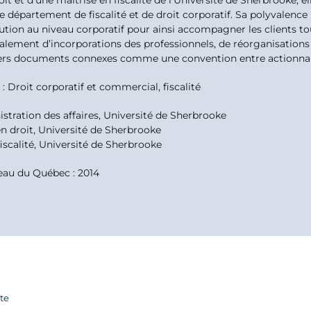
it et d’une maîtrise en fiscalité de l’Université de Sherbrooke, 
 le département de fiscalité et de droit corporatif. Sa polyvalence
cution au niveau corporatif pour ainsi accompagner les clients t
ement d’incorporations des professionnels, de réorganisations c
vers documents connexes comme une convention entre actionnaires
 Droit corporatif et commercial, fiscalité
istration des affaires, Université de Sherbrooke
n droit, Université de Sherbrooke
fiscalité, Université de Sherbrooke
eau du Québec : 2014
ste